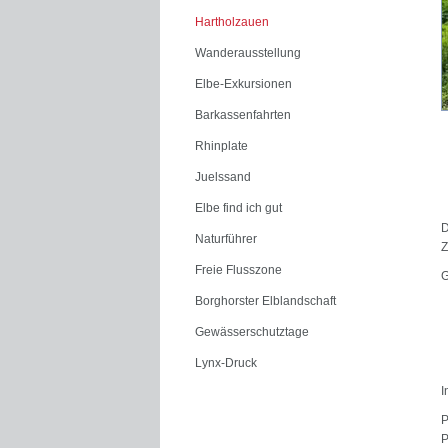
Hartholzauen
Wanderausstellung
Elbe-Exkursionen
Barkassenfahrten
Rhinplate
Juelssand
Elbe find ich gut
D
Naturführer
Z
Freie Flusszone
G
Borghorster Elblandschaft
Gewässerschutztage
Lynx-Druck
I
P
P