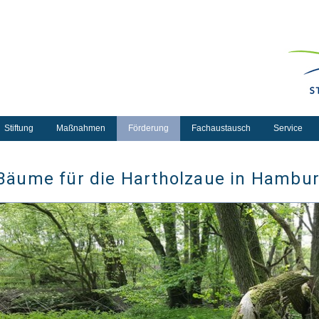
Stiftung
Maßnahmen
Förderung
Fachaustausch
Service
Bäume für die Hartholzaue in Hambu