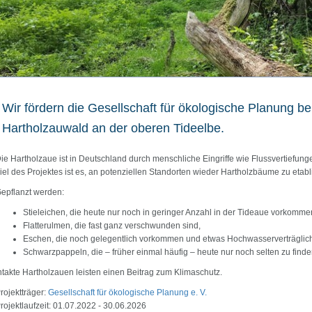
Wir fördern die Gesellschaft für ökologische Planung be
Hartholzauwald an der oberen Tideelbe.
ie Hartholzaue ist in Deutschland durch menschliche Eingriffe wie Flussvertiefu
iel des Projektes ist es, an potenziellen Standorten wieder Hartholzbäume zu etabl
epflanzt werden:
Stieleichen, die heute nur noch in geringer Anzahl in der Tideaue vorkomme
Flatterulmen, die fast ganz verschwunden sind,
Eschen, die noch gelegentlich vorkommen und etwas Hochwasserverträglich
Schwarzpappeln, die – früher einmal häufig – heute nur noch selten zu finde
ntakte Hartholzauen leisten einen Beitrag zum Klimaschutz.
rojektträger:
Gesellschaft für ökologische Planung e. V.
rojektlaufzeit: 01.07.2022 - 30.06.2026