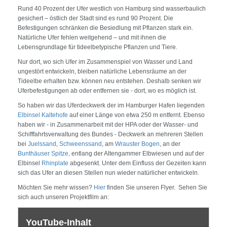
Rund 40 Prozent der Ufer westlich von Hamburg sind wasserbaulich
gesichert – östlich der Stadt sind es rund 90 Prozent. Die
Befestigungen schränken die Besiedlung mit Pflanzen stark ein.
Natürliche Ufer fehlen weitgehend – und mit ihnen die
Lebensgrundlage für tideelbetypische Pflanzen und Tiere.
Nur dort, wo sich Ufer im Zusammenspiel von Wasser und Land
ungestört entwickeln, bleiben natürliche Lebensräume an der
Tideelbe erhalten bzw. können neu entstehen. Deshalb senken wir
Uferbefestigungen ab oder entfernen sie - dort, wo es möglich ist.
So haben wir das Uferdeckwerk der im Hamburger Hafen liegenden
Elbinsel Kaltehofe
auf einer Länge von etwa 250 m entfernt. Ebenso
haben wir - in Zusammenarbeit mit der HPA oder der Wasser- und
Schifffahrtsverwaltung des Bundes - Deckwerk an mehreren Stellen
bei
Juelssand
,
Schweenssand
, am
Wrauster Bogen
, an der
Bunthäuser Spitze,
entlang der Altengammer Elbwiesen und auf der
Elbinsel
Rhinplate
abgesenkt. Unter dem Einfluss der Gezeiten kann
sich das Ufer an diesen Stellen nun wieder natürlicher entwickeln.
Möchten Sie mehr wissen?
Hier
finden Sie unseren Flyer. Sehen Sie
sich auch unseren Projektfilm an:
YouTube-Inhalt