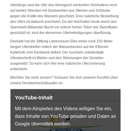
Allerdings sind die Ufer des ökologisch wertvollen Holzhafens noch
auf weiten Strecken mit Deckwerken aus Steinen und Schlacke
gegen die Kräfte des Wassers geschützt. Eine natürliche Besiedlung
des Ufers ist dadurch erschwert. Da der Holzhafen heute durch das
Sperrwerk Billwerder Bucht vor extrem hohen Tiden wie Sturmfluten
geschützt ist, sind die steinernen Uferbefestigungen überflüssig.
Deshalb hat die Stiftung Lebensraum Elbe einen rund 250 Meter
langen Uferstreifen östlich der Wasserbecken auf der Elbinsel
Kaltehofe vom Deckwerk befreit. Der nunmehr unbefestigte
Uferabschnitt ist Wellen und den Strömungen der Gezeiten
ausgesetzt. So kann sich hier eine natürliche Uferzonierung
entwickeln.
Möchten Sie mehr wissen? Schauen Sie sich unseren Kurzfilm über
unsere Deckwerksrückbauten an:
YouTube-Inhalt
Mit dem Abspielen des Videos willigen Sie ein,
dass Inhalte von YouTube geladen und Daten an
Google übermittelt werden.