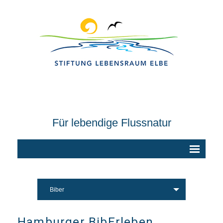
Für lebendige Flussnatur
Biber
Hamburger BibErleben