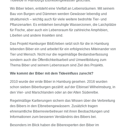
Tideelbe in Hamburgs Elbnebengewässer geschafft.
Wo Biber leben, entsteht eine Vielfalt an Lebensräumen. Mit seinem
Bau von Burgen und Dämmen werden Gewässer lebendig und
strukturreich – wichtig auch für viele weitere bedrohte Tier- und
Pflanzenarten. Es entstehen beruhigte Wasserzonen, die Laichplätze
für Fische, aber auch ein Lebensraum für zahlreiche Amphibien,
Libellen und andere Insekten sind.
Das Projekt Hamburger BibErleben setzt sich für die in Hamburg
lebenden Biber ein und arbeitet für ein erfolgreiches Miteinander von
Tier und Mensch. Nicht nur die regelmäßige Bestandserfassung
sondern auch die Öffentlichkeitsarbeit und Umweltbildung zum
Thema Biber und seinem Lebensraum sind Ziel des Projekts.
Wie kommt der Biber mit dem Tideeinfluss zurecht?
2010 wurde der erste Biber in Hamburg gesehen. 2016 wurden
schon sieben Biberburgen gezählt: auf der Elbinsel Wilhelmsburg, in
den Vier- und Marschlanden oder an der Alten Süderelbe.
Regelmäßige Kartierungen sichern das Wissen über die Verbreitung
des Bibers in den Elbnebengewässern. Zusätzlich tragen
ehrenamtliche Biberrevierbetreuer mit ihren Beobachtungen und
Informationen zum besseren Verständnis des Bibers bei.
Besonders im Blick haben die Biberexperten den Biber im