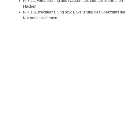
NI 3.22: Verbesserung des Wasserhaushalts auf öffentlichen
Flächen
NI 4.1: Aufrechterhaltung bzw. Erweiterung des Spektrums der
Naturerlebnisformen