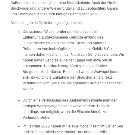
Außerdem lebt hier seit jeher eine Kiebitzkolonie. Auch der Große
Brachvogel und andere Wiesenbrüter sind zu beobachten. Gänse
und Entenvögel fühlen sich hier ganzjährig sehr wohl.
Dennoch gab es Optimierungsmöglichkeiten:
Die scheuen Wiesenbrüter profitieren von der
Entfernung aufgekommener Gehölze entlang des
Junkernfeldsees, da diese dem Fuchs und anderen
Prädatoren Versteckmöglichkeiten bieten. Kiebitz & Co.
meiden daher Flächen in der Nähe von Gehölzbeständen. Wir
haben daher Gehölze auf einer Länge von etwa 600 m
entnommen. Hierdurch vergrößert sich das effektive
Brutgebiet. Auch Gänse, Enten und weitere Watvögel freuen
sich, da durch die Entnahme der Sträucher eine direkte
Verbindung vom See zum umliegenden Grünland geschaffen
wurde.
Durch eine Vernässung des Junkernfelds könnte man den
dortigen Wiesenvogelbestand weiter fördern. Dies ist
allerdings nur möglich, wenn die Flächen hierfür zur
Verfügung stehen.
Im Februar 2022 haben wir je zwei Vogelinseln im Steller See
und im Junkernfeldsee verankert, auf denen bereits