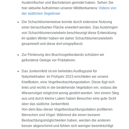
Austernfischer und Bachstelzen genistet haben. Sehen Sie
hier aktuelle Aufnahmen unserer Wildtierkamera:
Videos von
der südlichen Vogelinsel
Die Schachblumenwiese konnte durch extensive Nutzung
einer benachbarten Fläche erweitert werden. Das Ausbringen
von Schachblumenzwiebeln beschleunigt diese Entwicklung.
Im späten Winter haben wir daher Schachblumenzwiebeln
gesammelt und diese dort eingepflanzt.
Zur Förderung des Brachvogelbestands schützen wir
gefundene Gelege vor Prädatoren.
Das Junkernfeld ist ein beliebtes Ausflugsziel für
Naturliebhaber. Im Frühjahr 2023 errichteten wir unsere
Kiwittluken, eine Vogelbeobachtungsstation. Diese fügt sich
links und rechts in die bestehende Vegetation ein, sodass die
Wiesenvögel möglichst wenig gestört werden. Von einem Steg
aus und durch kleine Luken haben Besucher eine gute Sicht
über das südliche Junkernfeld.
Von dem Bau dieser Vogelbeobachtungsstation profitieren
Menschen und Vögel: Während die einen bessere
Beobachtungsmöglichkeiten haben, werden die anderen
besser abgeschirmt und fühlen sich weniger beeinträchtigt.