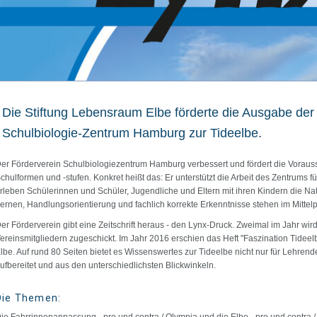
Die Stiftung Lebensraum Elbe förderte die Ausgabe der 
Schulbiologie-Zentrum Hamburg zur Tideelbe.
er Förderverein Schulbiologiezentrum Hamburg verbessert und fördert die Vorauss
chulformen und -stufen. Konkret heißt das: Er unterstützt die Arbeit des Zentrums 
rleben Schülerinnen und Schüler, Jugendliche und Eltern mit ihren Kindern die N
ernen, Handlungsorientierung und fachlich korrekte Erkenntnisse stehen im Mittelp
er Förderverein gibt eine Zeitschrift heraus - den Lynx-Druck. Zweimal im Jahr w
ereinsmitgliedern zugeschickt. Im Jahr 2016 erschien das Heft "Faszination Tideel
lbe. Auf rund 80 Seiten bietet es Wissenswertes zur Tideelbe nicht nur für Lehre
ufbereitet und aus den unterschiedlichsten Blickwinkeln.
Die Themen: