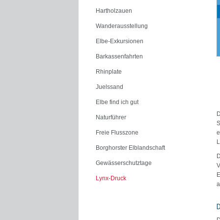
Hartholzauen
Wanderausstellung
Elbe-Exkursionen
Barkassenfahrten
Rhinplate
Juelssand
Elbe find ich gut
D
Naturführer
S
Freie Flusszone
e
L
Borghorster Elblandschaft
D
Gewässerschutztage
V
E
Lynx-Druck
a