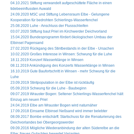
04.10.2021 Stiftung verwandelt aufgeschüttete Fläche in einen
tidebeeinflussten Auwald
24.09.2020 MSC und Stiftung Lebensraum Elbe - Gelungene
Kooperation für bedrohten Schierlings-Wasserfenchel
25.08.2020 Luhe - Anschluss der Flussschleifen
03.07.2020 Stiftung baut Priel im Kirchwerder Deichvorland
15.04.2020 Bundesprogramm fördert ökologischen Umbau der
Elbinsel Pagensand
27.02.2020 Rückgang des Stintbestands in der Elbe - Ursachen
10.02.2020 Großes Interesse in Winsen: Schwung für die Luhe
18.11.2019 Konzert Wasserklänge in Winsen
08.11.2019 Ankündigung des Konzerts Wasserklänge in Winsen
16.10.2019 Gute Baufortschritt in Winsen - mehr Schwung für die
Luhe
23.09.2019 Stintpopulation in der Elbe ist rückläufig
05.09.2019 Schwung für die Luhe - Baubeginn
09.07.2019 Wrauster Bogen: Seltener Schierlings-Wasserfenchel hält
Einzug am neuen Priel
24.04.2019 Elbe am Wrauster Bogen wird naturnäher
17.09.2018 Einsame Elbinsel Neßsand wird immer belebter
08.09.2017 Bombe entschärft: Startschuss für die Renaturierung des
Deichvorlandes bei Obergeorgswerder
09.09.2016 Mögliche Wiederanbindung der alten Süderelbe an die
Elbe: Neues Gutachten bewertet Varianten