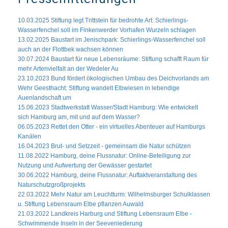
10.03.2025 Stiftung legt Trittstein für bedrohte Art: Schierlings-
Wasserfenchel soll im Finkenwerder Vorhafen Wurzeln schlagen
13.02.2025 Baustart im Jenischpark: Schierlings-Wasserfenchel soll
auch an der Flottbek wachsen können
30.07.2024 Baustart für neue Lebensräume: Stiftung schafft Raum für
mehr Artenvielfalt an der Wedeler Au
23.10.2023 Bund fördert ökologischen Umbau des Deichvorlands am
Wehr Geesthacht: Stiftung wandelt Elbwiesen in lebendige
Auenlandschaft um
15.06.2023 Stadtwerkstatt Wasser/Stadt Hamburg: Wie entwickelt
sich Hamburg am, mit und auf dem Wasser?
06.05.2023 Rettet den Otter - ein virtuelles Abenteuer auf Hamburgs
Kanälen
16.04.2023 Brut- und Setzzeit - gemeinsam die Natur schützen
11.08.2022 Hamburg, deine Flussnatur: Online-Beteiligung zur
Nutzung und Aufwertung der Gewässer gestartet
30.06.2022 Hamburg, deine Flussnatur: Auftaktveranstaltung des
Naturschutzgroßprojekts
22.03.2022 Mehr Natur am Leuchtturm: Wilhelmsburger Schulklassen
u. Stiftung Lebensraum Elbe pflanzen Auwald
21.03.2022 Landkreis Harburg und Stiftung Lebensraum Elbe -
Schwimmende Inseln in der Seeveniederung